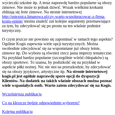
wycieczki szkolne itp. A teraz naprawdę bardzo popularne są obozy
zimowe. Nie może to jednak dziwić. Wszak wielkimi krokami
zbliżają się ferie zimowe. Na stronie internetowej
http://snieznica.limanowa.pl/czy-warto-wspolpracowac-z-firma-
kogis-opinie/
można znaleźć zaś kolejne argumenty przemawiające
za tym, by zdecydować się po prostu na ten właśnie podmiot
turystyczny.
O czym jeszcze nie powinno się zapominać w ramach tego aspektu?
Ogólnie Kogis zapewnia wiele opcji turystycznych. Można
swobodnie zdecydować się na wspomniane już obozy letnie,
zimowe itp. Do wyboru są również rzecz jasna imprezy tematyczne.
Na przykład bardzo popularne (szczególnie wśród chłopaków) są
obozy sportowe. To szansa, by podszkolić się na przykład w
aspekcie piłki nożnej. Nic nie stoi na przeszkodzie, by zdecydować
się na obozy językowe, artystyczne itp.
Na stronie internetowej
kogis.pl jest ogólnie naprawdę sporo opcji do dyspozycji
Klientów. Na dodatek na takich właśnie obozach można poznać
wiele wspaniałych osób. Warto zatem zdecydować się na Kogis.
Nawigacja
Wcześniejsza publikacja
wpisu
Co na kleszcze będzie odpowiednim wyborem?
Kolejna publikacja