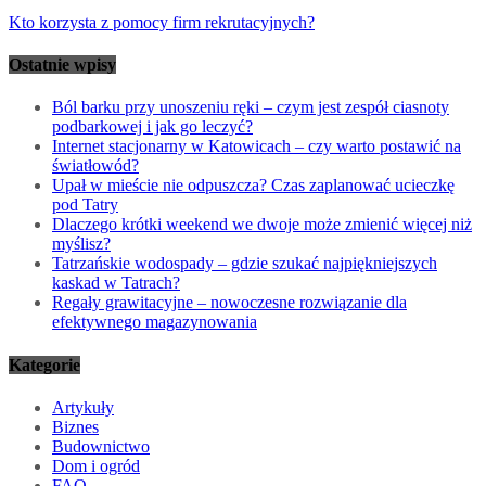
Kto korzysta z pomocy firm rekrutacyjnych?
Ostatnie wpisy
Ból barku przy unoszeniu ręki – czym jest zespół ciasnoty
podbarkowej i jak go leczyć?
Internet stacjonarny w Katowicach – czy warto postawić na
światłowód?
Upał w mieście nie odpuszcza? Czas zaplanować ucieczkę
pod Tatry
Dlaczego krótki weekend we dwoje może zmienić więcej niż
myślisz?
Tatrzańskie wodospady – gdzie szukać najpiękniejszych
kaskad w Tatrach?
Regały grawitacyjne – nowoczesne rozwiązanie dla
efektywnego magazynowania
Kategorie
Artykuły
Biznes
Budownictwo
Dom i ogród
FAQ