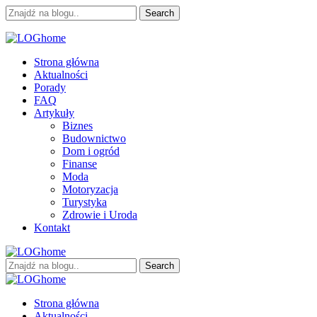
Skip
Skip
Search
to
to
for:
navigation
content
LOGhome
Miejsce pełne kreatywności
Strona główna
Aktualności
Porady
FAQ
Artykuły
Biznes
Budownictwo
Dom i ogród
Finanse
Moda
Motoryzacja
Turystyka
Zdrowie i Uroda
Kontakt
Search
for:
LOGhome
Miejsce pełne kreatywności
Strona główna
Aktualności