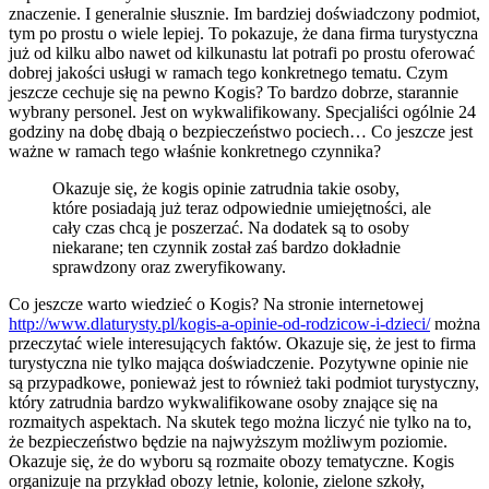
znaczenie. I generalnie słusznie. Im bardziej doświadczony podmiot,
tym po prostu o wiele lepiej. To pokazuje, że dana firma turystyczna
już od kilku albo nawet od kilkunastu lat potrafi po prostu oferować
dobrej jakości usługi w ramach tego konkretnego tematu. Czym
jeszcze cechuje się na pewno Kogis? To bardzo dobrze, starannie
wybrany personel. Jest on wykwalifikowany. Specjaliści ogólnie 24
godziny na dobę dbają o bezpieczeństwo pociech… Co jeszcze jest
ważne w ramach tego właśnie konkretnego czynnika?
Okazuje się, że kogis opinie zatrudnia takie osoby,
które posiadają już teraz odpowiednie umiejętności, ale
cały czas chcą je poszerzać. Na dodatek są to osoby
niekarane; ten czynnik został zaś bardzo dokładnie
sprawdzony oraz zweryfikowany.
Co jeszcze warto wiedzieć o Kogis? Na stronie internetowej
http://www.dlaturysty.pl/kogis-a-opinie-od-rodzicow-i-dzieci/
można
przeczytać wiele interesujących faktów. Okazuje się, że jest to firma
turystyczna nie tylko mająca doświadczenie. Pozytywne opinie nie
są przypadkowe, ponieważ jest to również taki podmiot turystyczny,
który zatrudnia bardzo wykwalifikowane osoby znające się na
rozmaitych aspektach. Na skutek tego można liczyć nie tylko na to,
że bezpieczeństwo będzie na najwyższym możliwym poziomie.
Okazuje się, że do wyboru są rozmaite obozy tematyczne. Kogis
organizuje na przykład obozy letnie, kolonie, zielone szkoły,