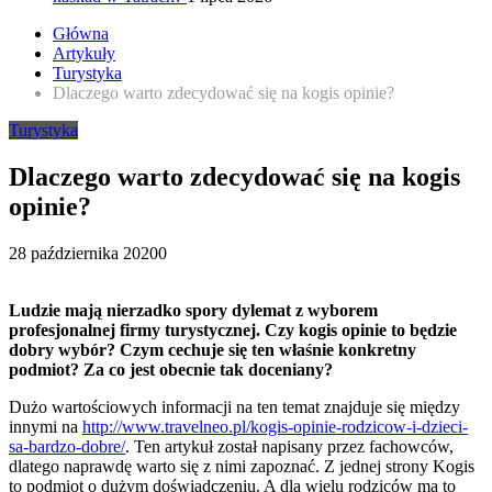
Główna
Artykuły
Turystyka
Dlaczego warto zdecydować się na kogis opinie?
Turystyka
Dlaczego warto zdecydować się na kogis
opinie?
28 października 2020
0
Ludzie mają nierzadko spory dylemat z wyborem
profesjonalnej firmy turystycznej. Czy kogis opinie to będzie
dobry wybór? Czym cechuje się ten właśnie konkretny
podmiot? Za co jest obecnie tak doceniany?
Dużo wartościowych informacji na ten temat znajduje się między
innymi na
http://www.travelneo.pl/kogis-opinie-rodzicow-i-dzieci-
sa-bardzo-dobre/
. Ten artykuł został napisany przez fachowców,
dlatego naprawdę warto się z nimi zapoznać. Z jednej strony Kogis
to podmiot o dużym doświadczeniu. A dla wielu rodziców ma to