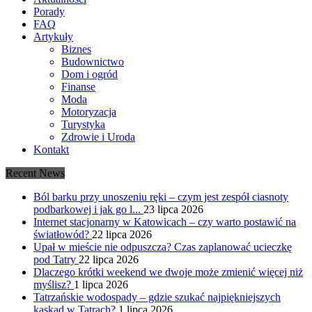
Porady
FAQ
Artykuły
Biznes
Budownictwo
Dom i ogród
Finanse
Moda
Motoryzacja
Turystyka
Zdrowie i Uroda
Kontakt
Recent News
Ból barku przy unoszeniu ręki – czym jest zespół ciasnoty
podbarkowej i jak go l...
23 lipca 2026
Internet stacjonarny w Katowicach – czy warto postawić na
światłowód?
22 lipca 2026
Upał w mieście nie odpuszcza? Czas zaplanować ucieczkę
pod Tatry
22 lipca 2026
Dlaczego krótki weekend we dwoje może zmienić więcej niż
myślisz?
1 lipca 2026
Tatrzańskie wodospady – gdzie szukać najpiękniejszych
kaskad w Tatrach?
1 lipca 2026