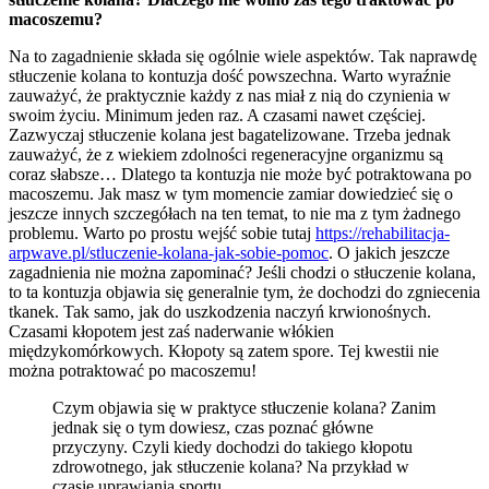
macoszemu?
Na to zagadnienie składa się ogólnie wiele aspektów. Tak naprawdę
stłuczenie kolana to kontuzja dość powszechna. Warto wyraźnie
zauważyć, że praktycznie każdy z nas miał z nią do czynienia w
swoim życiu. Minimum jeden raz. A czasami nawet częściej.
Zazwyczaj stłuczenie kolana jest bagatelizowane. Trzeba jednak
zauważyć, że z wiekiem zdolności regeneracyjne organizmu są
coraz słabsze… Dlatego ta kontuzja nie może być potraktowana po
macoszemu. Jak masz w tym momencie zamiar dowiedzieć się o
jeszcze innych szczegółach na ten temat, to nie ma z tym żadnego
problemu. Warto po prostu wejść sobie tutaj
https://rehabilitacja-
arpwave.pl/stluczenie-kolana-jak-sobie-pomoc
. O jakich jeszcze
zagadnienia nie można zapominać? Jeśli chodzi o stłuczenie kolana,
to ta kontuzja objawia się generalnie tym, że dochodzi do zgniecenia
tkanek. Tak samo, jak do uszkodzenia naczyń krwionośnych.
Czasami kłopotem jest zaś naderwanie włókien
międzykomórkowych. Kłopoty są zatem spore. Tej kwestii nie
można potraktować po macoszemu!
Czym objawia się w praktyce stłuczenie kolana? Zanim
jednak się o tym dowiesz, czas poznać główne
przyczyny. Czyli kiedy dochodzi do takiego kłopotu
zdrowotnego, jak stłuczenie kolana? Na przykład w
czasie uprawiania sportu.