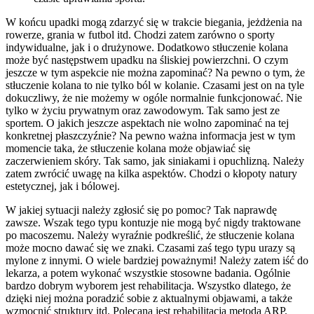
W końcu upadki mogą zdarzyć się w trakcie biegania, jeżdżenia na
rowerze, grania w futbol itd. Chodzi zatem zarówno o sporty
indywidualne, jak i o drużynowe. Dodatkowo stłuczenie kolana
może być następstwem upadku na śliskiej powierzchni. O czym
jeszcze w tym aspekcie nie można zapominać? Na pewno o tym, że
stłuczenie kolana to nie tylko ból w kolanie. Czasami jest on na tyle
dokuczliwy, że nie możemy w ogóle normalnie funkcjonować. Nie
tylko w życiu prywatnym oraz zawodowym. Tak samo jest ze
sportem. O jakich jeszcze aspektach nie wolno zapominać na tej
konkretnej płaszczyźnie? Na pewno ważna informacja jest w tym
momencie taka, że stłuczenie kolana może objawiać się
zaczerwieniem skóry. Tak samo, jak siniakami i opuchlizną. Należy
zatem zwrócić uwagę na kilka aspektów. Chodzi o kłopoty natury
estetycznej, jak i bólowej.
W jakiej sytuacji należy zgłosić się po pomoc? Tak naprawdę
zawsze. Wszak tego typu kontuzje nie mogą być nigdy traktowane
po macoszemu. Należy wyraźnie podkreślić, że stłuczenie kolana
może mocno dawać się we znaki. Czasami zaś tego typu urazy są
mylone z innymi. O wiele bardziej poważnymi! Należy zatem iść do
lekarza, a potem wykonać wszystkie stosowne badania. Ogólnie
bardzo dobrym wyborem jest rehabilitacja. Wszystko dlatego, że
dzięki niej można poradzić sobie z aktualnymi objawami, a także
wzmocnić struktury itd. Polecana jest rehabilitacja metodą ARP.