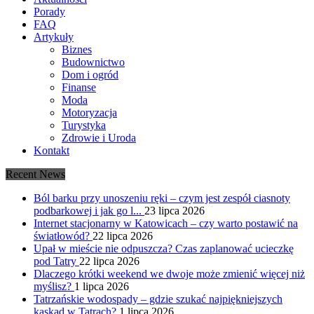
Porady
FAQ
Artykuły
Biznes
Budownictwo
Dom i ogród
Finanse
Moda
Motoryzacja
Turystyka
Zdrowie i Uroda
Kontakt
Recent News
Ból barku przy unoszeniu ręki – czym jest zespół ciasnoty
podbarkowej i jak go l...
23 lipca 2026
Internet stacjonarny w Katowicach – czy warto postawić na
światłowód?
22 lipca 2026
Upał w mieście nie odpuszcza? Czas zaplanować ucieczkę
pod Tatry
22 lipca 2026
Dlaczego krótki weekend we dwoje może zmienić więcej niż
myślisz?
1 lipca 2026
Tatrzańskie wodospady – gdzie szukać najpiękniejszych
kaskad w Tatrach?
1 lipca 2026