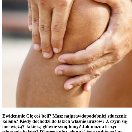
Ewidentnie Cię coś boli? Masz najprawdopodobniej stłuczenie
kolana? Kiedy dochodzi do takich właśnie urazów? Z czym się
one wiążą? Jakie są główne symptomy? Jak można leczyć
stłuczenie kolana? Dlaczego nie wolno zaś tego traktować po