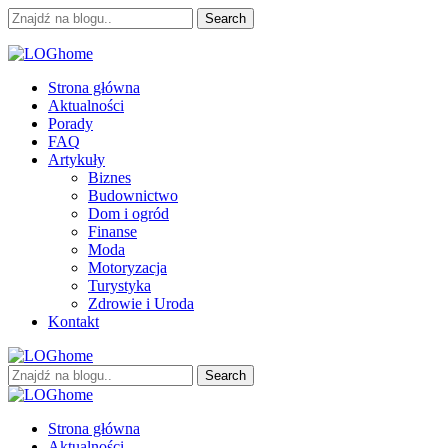
Skip
Skip
Search
to
to
for:
navigation
content
LOGhome
Miejsce pełne kreatywności
Strona główna
Aktualności
Porady
FAQ
Artykuły
Biznes
Budownictwo
Dom i ogród
Finanse
Moda
Motoryzacja
Turystyka
Zdrowie i Uroda
Kontakt
Search
for:
LOGhome
Miejsce pełne kreatywności
Strona główna
Aktualności