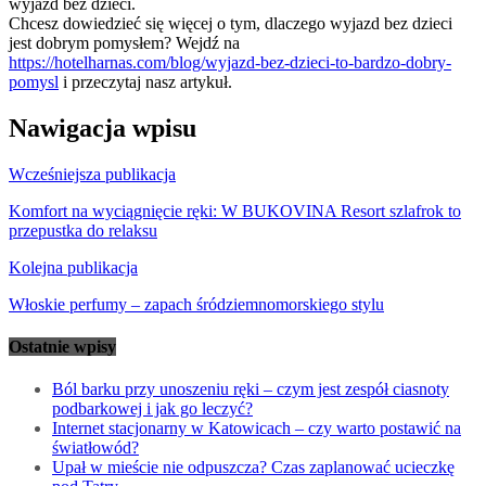
wyjazd bez dzieci.
Chcesz dowiedzieć się więcej o tym, dlaczego wyjazd bez dzieci
jest dobrym pomysłem? Wejdź na
https://hotelharnas.com/blog/wyjazd-bez-dzieci-to-bardzo-dobry-
pomysl
i przeczytaj nasz artykuł.
Nawigacja wpisu
Wcześniejsza publikacja
Komfort na wyciągnięcie ręki: W BUKOVINA Resort szlafrok to
przepustka do relaksu
Kolejna publikacja
Włoskie perfumy – zapach śródziemnomorskiego stylu
Ostatnie wpisy
Ból barku przy unoszeniu ręki – czym jest zespół ciasnoty
podbarkowej i jak go leczyć?
Internet stacjonarny w Katowicach – czy warto postawić na
światłowód?
Upał w mieście nie odpuszcza? Czas zaplanować ucieczkę