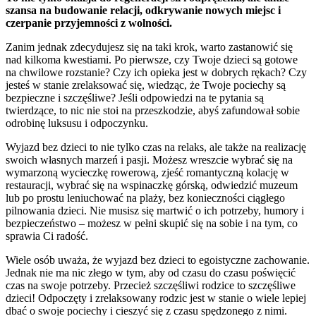
szansa na budowanie relacji, odkrywanie nowych miejsc i
czerpanie przyjemności z wolności.
Zanim jednak zdecydujesz się na taki krok, warto zastanowić się
nad kilkoma kwestiami. Po pierwsze, czy Twoje dzieci są gotowe
na chwilowe rozstanie? Czy ich opieka jest w dobrych rękach? Czy
jesteś w stanie zrelaksować się, wiedząc, że Twoje pociechy są
bezpieczne i szczęśliwe? Jeśli odpowiedzi na te pytania są
twierdzące, to nic nie stoi na przeszkodzie, abyś zafundował sobie
odrobinę luksusu i odpoczynku.
Wyjazd bez dzieci to nie tylko czas na relaks, ale także na realizację
swoich własnych marzeń i pasji. Możesz wreszcie wybrać się na
wymarzoną wycieczkę rowerową, zjeść romantyczną kolację w
restauracji, wybrać się na wspinaczkę górską, odwiedzić muzeum
lub po prostu leniuchować na plaży, bez konieczności ciągłego
pilnowania dzieci. Nie musisz się martwić o ich potrzeby, humory i
bezpieczeństwo – możesz w pełni skupić się na sobie i na tym, co
sprawia Ci radość.
Wiele osób uważa, że wyjazd bez dzieci to egoistyczne zachowanie.
Jednak nie ma nic złego w tym, aby od czasu do czasu poświęcić
czas na swoje potrzeby. Przecież szczęśliwi rodzice to szczęśliwe
dzieci! Odpoczęty i zrelaksowany rodzic jest w stanie o wiele lepiej
dbać o swoje pociechy i cieszyć się z czasu spędzonego z nimi.