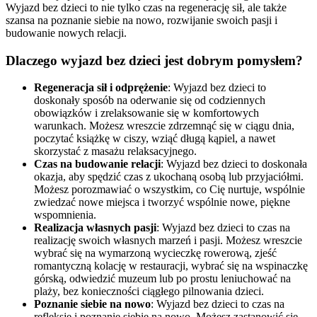
Wyjazd bez dzieci to nie tylko czas na regenerację sił, ale także
szansa na poznanie siebie na nowo, rozwijanie swoich pasji i
budowanie nowych relacji.
Dlaczego wyjazd bez dzieci jest dobrym pomysłem?
Regeneracja sił i odprężenie
: Wyjazd bez dzieci to
doskonały sposób na oderwanie się od codziennych
obowiązków i zrelaksowanie się w komfortowych
warunkach. Możesz wreszcie zdrzemnąć się w ciągu dnia,
poczytać książkę w ciszy, wziąć długą kąpiel, a nawet
skorzystać z masażu relaksacyjnego.
Czas na budowanie relacji
: Wyjazd bez dzieci to doskonała
okazja, aby spędzić czas z ukochaną osobą lub przyjaciółmi.
Możesz porozmawiać o wszystkim, co Cię nurtuje, wspólnie
zwiedzać nowe miejsca i tworzyć wspólnie nowe, piękne
wspomnienia.
Realizacja własnych pasji
: Wyjazd bez dzieci to czas na
realizację swoich własnych marzeń i pasji. Możesz wreszcie
wybrać się na wymarzoną wycieczkę rowerową, zjeść
romantyczną kolację w restauracji, wybrać się na wspinaczkę
górską, odwiedzić muzeum lub po prostu leniuchować na
plaży, bez konieczności ciągłego pilnowania dzieci.
Poznanie siebie na nowo
: Wyjazd bez dzieci to czas na
refleksję i poznanie siebie na nowo. Możesz zastanowić się