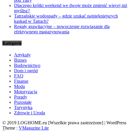
pod Tatry
Dlaczego krótki weekend we dwoje może zmienić więcej niż
myślisz?
Tatrzańskie wodospady – gdzie szukać najpiękniejszych
kaskad w Tatrach?
Regały grawitacyjne – nowoczesne rozwiązanie dla
efektywnego magazynowania
Kategorie
Artykuły
Biznes
Budownictwo
Dom i ogród
FAQ
Finanse
Moda
Motoryzacja
Porady
Pozostałe
Turystyka
Zdrowie i Uroda
© 2019 LOGHOME.eu [Wszelkie prawa zastrzeżone] | WordPress
Theme :
VMagazine Lite