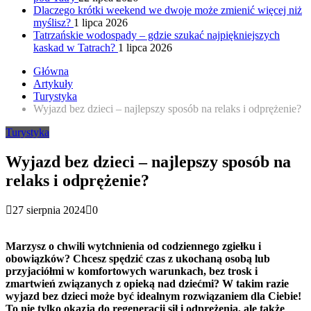
Dlaczego krótki weekend we dwoje może zmienić więcej niż
myślisz?
1 lipca 2026
Tatrzańskie wodospady – gdzie szukać najpiękniejszych
kaskad w Tatrach?
1 lipca 2026
Główna
Artykuły
Turystyka
Wyjazd bez dzieci – najlepszy sposób na relaks i odprężenie?
Turystyka
Wyjazd bez dzieci – najlepszy sposób na
relaks i odprężenie?
27 sierpnia 2024
0
Marzysz o chwili wytchnienia od codziennego zgiełku i
obowiązków? Chcesz spędzić czas z ukochaną osobą lub
przyjaciółmi w komfortowych warunkach, bez trosk i
zmartwień związanych z opieką nad dziećmi? W takim razie
wyjazd bez dzieci może być idealnym rozwiązaniem dla Ciebie!
To nie tylko okazja do regeneracji sił i odprężenia, ale także