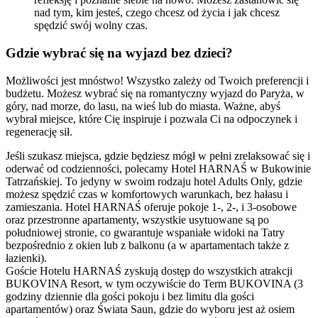
nad tym, kim jesteś, czego chcesz od życia i jak chcesz
spędzić swój wolny czas.
Gdzie wybrać się na wyjazd bez dzieci?
Możliwości jest mnóstwo! Wszystko zależy od Twoich preferencji i
budżetu. Możesz wybrać się na romantyczny wyjazd do Paryża, w
góry, nad morze, do lasu, na wieś lub do miasta. Ważne, abyś
wybrał miejsce, które Cię inspiruje i pozwala Ci na odpoczynek i
regenerację sił.
Jeśli szukasz miejsca, gdzie będziesz mógł w pełni zrelaksować się i
oderwać od codzienności, polecamy Hotel HARNAŚ w Bukowinie
Tatrzańskiej. To jedyny w swoim rodzaju hotel Adults Only, gdzie
możesz spędzić czas w komfortowych warunkach, bez hałasu i
zamieszania. Hotel HARNAŚ oferuje pokoje 1-, 2-, i 3-osobowe
oraz przestronne apartamenty, wszystkie usytuowane są po
południowej stronie, co gwarantuje wspaniałe widoki na Tatry
bezpośrednio z okien lub z balkonu (a w apartamentach także z
łazienki).
Goście Hotelu HARNAŚ zyskują dostęp do wszystkich atrakcji
BUKOVINA Resort, w tym oczywiście do Term BUKOVINA (3
godziny dziennie dla gości pokoju i bez limitu dla gości
apartamentów) oraz Świata Saun, gdzie do wyboru jest aż osiem