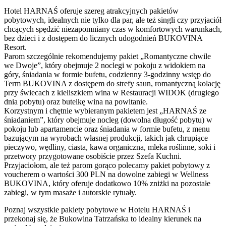
Hotel HARNAŚ oferuje szereg atrakcyjnych pakietów
pobytowych, idealnych nie tylko dla par, ale też singli czy przyjaciół
chcących spędzić niezapomniany czas w komfortowych warunkach,
bez dzieci i z dostępem do licznych udogodnień BUKOVINA
Resort.
Parom szczególnie rekomendujemy pakiet „Romantyczne chwile
we Dwoje”, który obejmuje 2 noclegi w pokoju z widokiem na
góry, śniadania w formie bufetu, codzienny 3-godzinny wstęp do
Term BUKOVINA z dostępem do strefy saun, romantyczną kolację
przy świecach z kieliszkiem wina w Restauracji WIDOK (drugiego
dnia pobytu) oraz butelkę wina na powitanie.
Korzystnym i chętnie wybieranym pakietem jest „HARNAŚ ze
śniadaniem”, który obejmuje nocleg (dowolna długość pobytu) w
pokoju lub apartamencie oraz śniadania w formie bufetu, z menu
bazującym na wyrobach własnej produkcji, takich jak chrupiące
pieczywo, wędliny, ciasta, kawa organiczna, mleka roślinne, soki i
przetwory przygotowane osobiście przez Szefa Kuchni.
Przyjaciołom, ale też parom gorąco polecamy pakiet pobytowy z
voucherem o wartości 300 PLN na dowolne zabiegi w Wellness
BUKOVINA, który oferuje dodatkowo 10% zniżki na pozostałe
zabiegi, w tym masaże i autorskie rytuały.
Poznaj wszystkie pakiety pobytowe w Hotelu HARNAŚ i
przekonaj się, że Bukowina Tatrzańska to idealny kierunek na