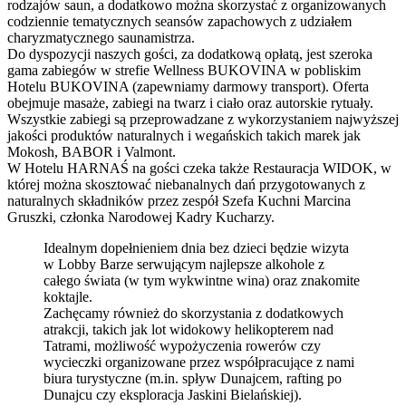
rodzajów saun, a dodatkowo można skorzystać z organizowanych
codziennie tematycznych seansów zapachowych z udziałem
charyzmatycznego saunamistrza.
Do dyspozycji naszych gości, za dodatkową opłatą, jest szeroka
gama zabiegów w strefie Wellness BUKOVINA w pobliskim
Hotelu BUKOVINA (zapewniamy darmowy transport). Oferta
obejmuje masaże, zabiegi na twarz i ciało oraz autorskie rytuały.
Wszystkie zabiegi są przeprowadzane z wykorzystaniem najwyższej
jakości produktów naturalnych i wegańskich takich marek jak
Mokosh, BABOR i Valmont.
W Hotelu HARNAŚ na gości czeka także Restauracja WIDOK, w
której można skosztować niebanalnych dań przygotowanych z
naturalnych składników przez zespół Szefa Kuchni Marcina
Gruszki, członka Narodowej Kadry Kucharzy.
Idealnym dopełnieniem dnia bez dzieci będzie wizyta
w Lobby Barze serwującym najlepsze alkohole z
całego świata (w tym wykwintne wina) oraz znakomite
koktajle.
Zachęcamy również do skorzystania z dodatkowych
atrakcji, takich jak lot widokowy helikopterem nad
Tatrami, możliwość wypożyczenia rowerów czy
wycieczki organizowane przez współpracujące z nami
biura turystyczne (m.in. spływ Dunajcem, rafting po
Dunajcu czy eksploracja Jaskini Bielańskiej).