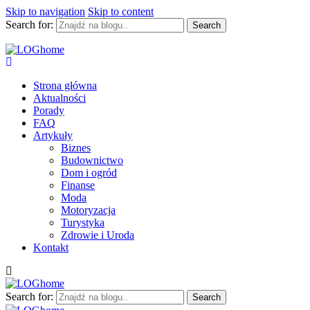
Skip to navigation
Skip to content
Search for:
LOGhome
Miejsce pełne kreatywności
Strona główna
Aktualności
Porady
FAQ
Artykuły
Biznes
Budownictwo
Dom i ogród
Finanse
Moda
Motoryzacja
Turystyka
Zdrowie i Uroda
Kontakt
Search for: