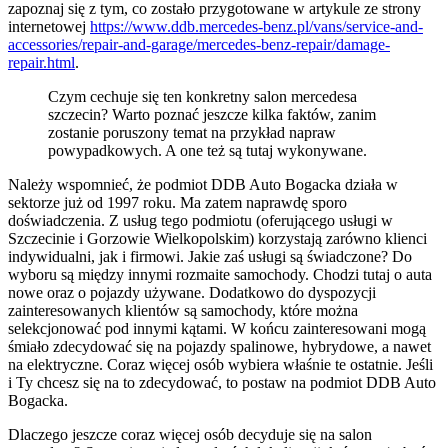
zapoznaj się z tym, co zostało przygotowane w artykule ze strony
internetowej
https://www.ddb.mercedes-benz.pl/vans/service-and-
accessories/repair-and-garage/mercedes-benz-repair/damage-
repair.html
.
Czym cechuje się ten konkretny salon mercedesa
szczecin? Warto poznać jeszcze kilka faktów, zanim
zostanie poruszony temat na przykład napraw
powypadkowych. A one też są tutaj wykonywane.
Należy wspomnieć, że podmiot DDB Auto Bogacka działa w
sektorze już od 1997 roku. Ma zatem naprawdę sporo
doświadczenia. Z usług tego podmiotu (oferującego usługi w
Szczecinie i Gorzowie Wielkopolskim) korzystają zarówno klienci
indywidualni, jak i firmowi. Jakie zaś usługi są świadczone? Do
wyboru są między innymi rozmaite samochody. Chodzi tutaj o auta
nowe oraz o pojazdy używane. Dodatkowo do dyspozycji
zainteresowanych klientów są samochody, które można
selekcjonować pod innymi kątami. W końcu zainteresowani mogą
śmiało zdecydować się na pojazdy spalinowe, hybrydowe, a nawet
na elektryczne. Coraz więcej osób wybiera właśnie te ostatnie. Jeśli
i Ty chcesz się na to zdecydować, to postaw na podmiot DDB Auto
Bogacka.
Dlaczego jeszcze coraz więcej osób decyduje się na salon