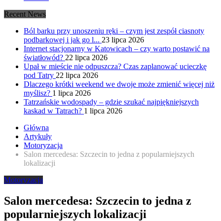
Recent News
Ból barku przy unoszeniu ręki – czym jest zespół ciasnoty
podbarkowej i jak go l...
23 lipca 2026
Internet stacjonarny w Katowicach – czy warto postawić na
światłowód?
22 lipca 2026
Upał w mieście nie odpuszcza? Czas zaplanować ucieczkę
pod Tatry
22 lipca 2026
Dlaczego krótki weekend we dwoje może zmienić więcej niż
myślisz?
1 lipca 2026
Tatrzańskie wodospady – gdzie szukać najpiękniejszych
kaskad w Tatrach?
1 lipca 2026
Główna
Artykuły
Motoryzacja
Salon mercedesa: Szczecin to jedna z popularniejszych
lokalizacji
Motoryzacja
Salon mercedesa: Szczecin to jedna z
popularniejszych lokalizacji