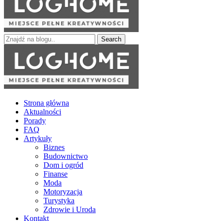
Search
for:
LOGhome
Miejsce pełne kreatywności
Strona główna
Aktualności
Porady
FAQ
Artykuły
Biznes
Budownictwo
Dom i ogród
Finanse
Moda
Motoryzacja
Turystyka
Zdrowie i Uroda
Kontakt