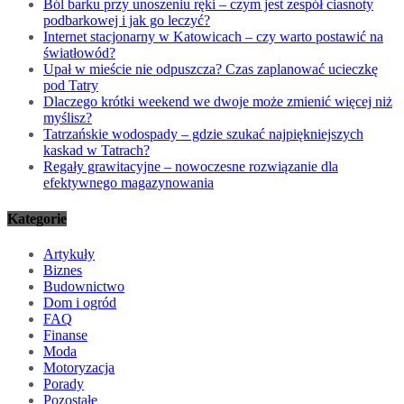
Ból barku przy unoszeniu ręki – czym jest zespół ciasnoty
podbarkowej i jak go leczyć?
Internet stacjonarny w Katowicach – czy warto postawić na
światłowód?
Upał w mieście nie odpuszcza? Czas zaplanować ucieczkę
pod Tatry
Dlaczego krótki weekend we dwoje może zmienić więcej niż
myślisz?
Tatrzańskie wodospady – gdzie szukać najpiękniejszych
kaskad w Tatrach?
Regały grawitacyjne – nowoczesne rozwiązanie dla
efektywnego magazynowania
Kategorie
Artykuły
Biznes
Budownictwo
Dom i ogród
FAQ
Finanse
Moda
Motoryzacja
Porady
Pozostałe