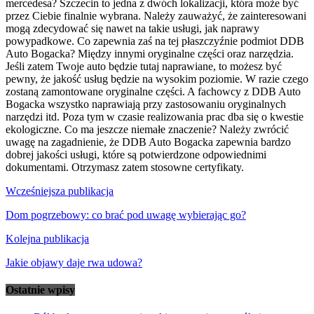
mercedesa? Szczecin to jedna z dwóch lokalizacji, która może być
przez Ciebie finalnie wybrana. Należy zauważyć, że zainteresowani
mogą zdecydować się nawet na takie usługi, jak naprawy
powypadkowe. Co zapewnia zaś na tej płaszczyźnie podmiot DDB
Auto Bogacka? Między innymi oryginalne części oraz narzędzia.
Jeśli zatem Twoje auto będzie tutaj naprawiane, to możesz być
pewny, że jakość usług będzie na wysokim poziomie. W razie czego
zostaną zamontowane oryginalne części. A fachowcy z DDB Auto
Bogacka wszystko naprawiają przy zastosowaniu oryginalnych
narzędzi itd. Poza tym w czasie realizowania prac dba się o kwestie
ekologiczne. Co ma jeszcze niemałe znaczenie? Należy zwrócić
uwagę na zagadnienie, że DDB Auto Bogacka zapewnia bardzo
dobrej jakości usługi, które są potwierdzone odpowiednimi
dokumentami. Otrzymasz zatem stosowne certyfikaty.
Nawigacja
Wcześniejsza publikacja
wpisu
Dom pogrzebowy: co brać pod uwagę wybierając go?
Kolejna publikacja
Jakie objawy daje rwa udowa?
Ostatnie wpisy