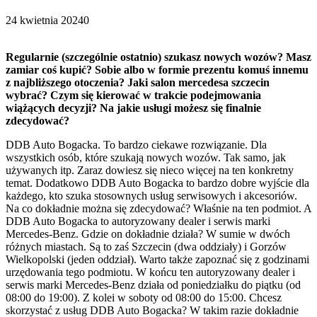
24 kwietnia 2024
0
Regularnie (szczególnie ostatnio) szukasz nowych wozów? Masz
zamiar coś kupić? Sobie albo w formie prezentu komuś innemu
z najbliższego otoczenia? Jaki salon mercedesa szczecin
wybrać? Czym się kierować w trakcie podejmowania
wiążących decyzji? Na jakie usługi możesz się finalnie
zdecydować?
DDB Auto Bogacka. To bardzo ciekawe rozwiązanie. Dla
wszystkich osób, które szukają nowych wozów. Tak samo, jak
używanych itp. Zaraz dowiesz się nieco więcej na ten konkretny
temat. Dodatkowo DDB Auto Bogacka to bardzo dobre wyjście dla
każdego, kto szuka stosownych usług serwisowych i akcesoriów.
Na co dokładnie można się zdecydować? Właśnie na ten podmiot. A
DDB Auto Bogacka to autoryzowany dealer i serwis marki
Mercedes-Benz. Gdzie on dokładnie działa? W sumie w dwóch
różnych miastach. Są to zaś Szczecin (dwa oddziały) i Gorzów
Wielkopolski (jeden oddział). Warto także zapoznać się z godzinami
urzędowania tego podmiotu. W końcu ten autoryzowany dealer i
serwis marki Mercedes-Benz działa od poniedziałku do piątku (od
08:00 do 19:00). Z kolei w soboty od 08:00 do 15:00. Chcesz
skorzystać z usług DDB Auto Bogacka? W takim razie dokładnie