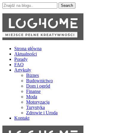
Skip
Skip
Search
to
to
for:
navigation
content
LOGhome
Miejsce pełne kreatywności
Strona główna
Aktualności
Porady
FAQ
Artykuły
Biznes
Budownictwo
Dom i ogród
Finanse
Moda
Motoryzacja
Turystyka
Zdrowie i Uroda
Kontakt